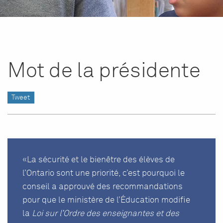
Mot de la présidente
Tweet
«La sécurité et le bienêtre des élèves de
l’Ontario sont une priorité, c’est pourquoi le
conseil a approuvé des recommandations
pour que le ministère de l’Éducation modifie
la
Loi sur l’Ordre des enseignantes et des