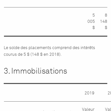
5
8
005
148
$
$
Le solde des placements comprend des intérêts
courus de 5 $ (148 $ en 2018).
3. Immobilisations
2019
2
Valeur
Va