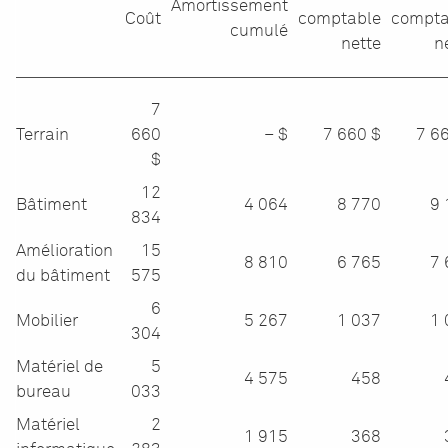
Amortissement
Coût
comptable
compta
cumulé
nette
n
7
Terrain
660
– $
7 660 $
7 6
$
12
Bâtiment
4 064
8 770
9 
834
Amélioration
15
8 810
6 765
7 
du bâtiment
575
6
Mobilier
5 267
1 037
1 
304
Matériel de
5
4 575
458
bureau
033
Matériel
2
1 915
368