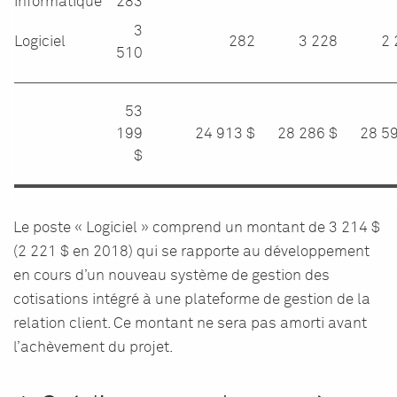
informatique
283
3
Logiciel
282
3 228
2 
510
53
199
24 913 $
28 286 $
28 5
$
Le poste « Logiciel » comprend un montant de 3 214 $
(2 221 $ en 2018) qui se rapporte au développement
en cours d’un nouveau système de gestion des
cotisations intégré à une plateforme de gestion de la
relation client. Ce montant ne sera pas amorti avant
l’achèvement du projet.