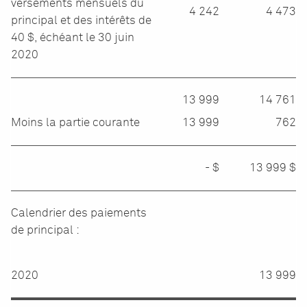
versements mensuels du
4 242
4 473
principal et des intérêts de
40 $, échéant le 30 juin
2020
13 999
14 761
Moins la partie courante
13 999
762
- $
13 999 $
Calendrier des paiements
de principal :
2020
13 999